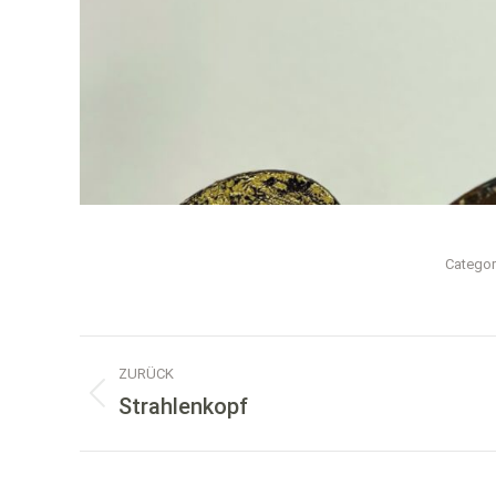
Categor
Album-
ZURÜCK
Navigation
Strahlenkopf
Vorheriges
Album: